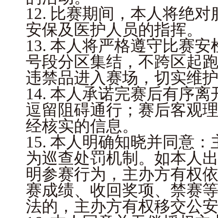
12. 比赛期间，本人将绝
安保及医护人员的指挥。
13. 本人将严格遵守比赛
号段分区集结，不跨区起
违禁品进入赛场，切实维
14. 本人承诺完赛后有序
逗留阻碍通行；赛后客观
经核实的信息。
15. 本人明确知晓并同意
为巡查处罚机制。如本人
明参赛行为，主办方有权
赛成绩、收回奖项、禁赛
法的，主办方有权移交公