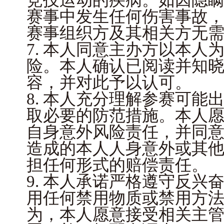
赛事中发生任何伤害事故
赛事组织方及其相关方无
7. 本人同意主办方以本人
险。本人确认已阅读并知
容，并对此予以认可。
8. 本人充分理解参赛可能
取必要的防范措施。本人
自身意外风险责任，并同
造成的本人人身意外或其
担任何形式的赔偿责任。
9. 本人承诺严格遵守反兴
用任何禁用物质或禁用方
为，本人愿意接受相关主