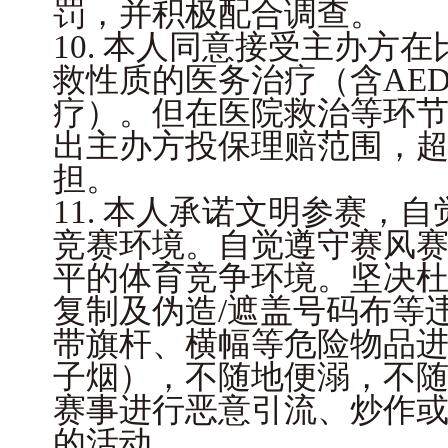
罚，并积极配合调查。
10. 本人同意接受主办方
救性质的医务治疗（含AE
疗）。但在医院救治等环
出主办方投保理赔范围，
担。
11. 本人承诺文明参赛，
竞赛环境。自觉遵守赛风
平的体育竞争环境。坚决
复制及伪造/遮盖号码布等
带旗杆、横幅等危险物品
子烟），不随地便溺，不
赛事进行恶意引流、炒作
的活动。