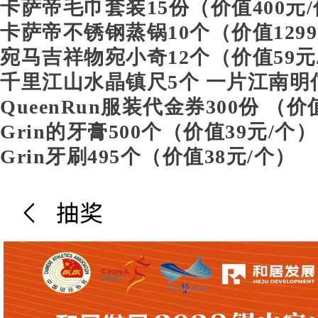
卡萨帝毛巾套装15份
（价值400
元/
卡萨帝不锈钢蒸锅10个
（价值1299
宛马吉祥物宛小奇12个
（价值59
元
千里江山水晶镇尺5个 一片江南明信
QueenRun服装代金券300份 （价
Grin的牙膏500个
（价值39
元/个
）
Grin牙刷495个
（价值38
元/个
）