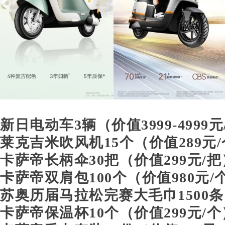
新日电动车3辆（价值3999-4999元
莱克吉米吹风机15个（价值289
元/
卡萨帝长柄伞30把
（价值299
元/把
卡萨帝双肩包100个
（价值980
元/
苏奥历届马拉松完赛大毛巾1500条
卡萨帝保温杯10个
（价值
299元/个