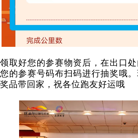
领取好您
的参赛物资后，在
出口处
您的
参赛号码布扫码进行抽奖哦。
奖品带回家
，祝各位跑友好运哦