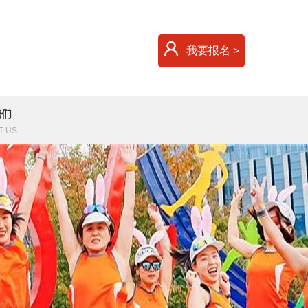
我要报名 >
我们
T US